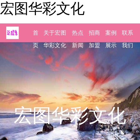
宏图华彩文化
首
关于宏图
热点
招商
案例
联系
页
华彩文化
新闻
加盟
展示
我们
宏图华彩文化